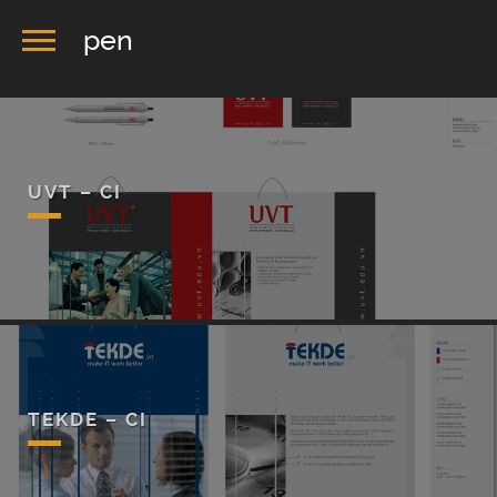
pen
UVT – CI
TEKDE – CI